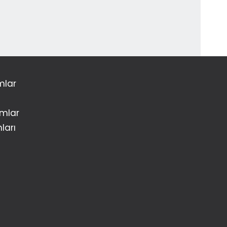
mlar
amlar
ları