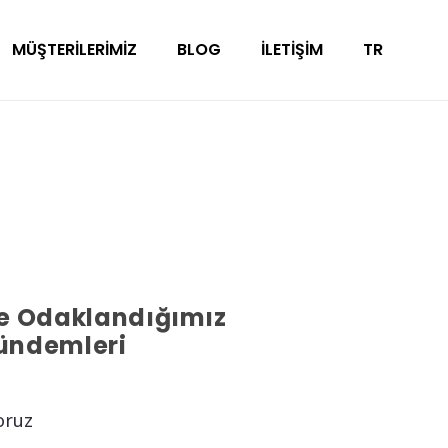
MÜŞTERILERIMIZ
BLOG
İLETIŞIM
TR
le Odaklandığımız
ündemleri
oruz