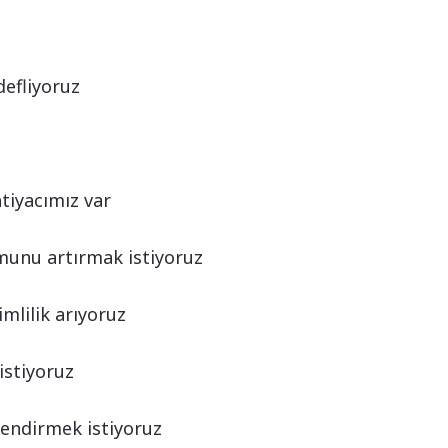
defliyoruz
tiyacımız var
munu artırmak istiyoruz
mlilik arıyoruz
istiyoruz
lendirmek istiyoruz