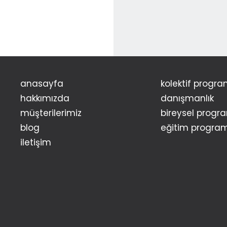
anasayfa
kolektif progra
hakkımızda
danışmanlık
müşterilerimiz
bireysel progr
blog
eğitim program
i̇letişim