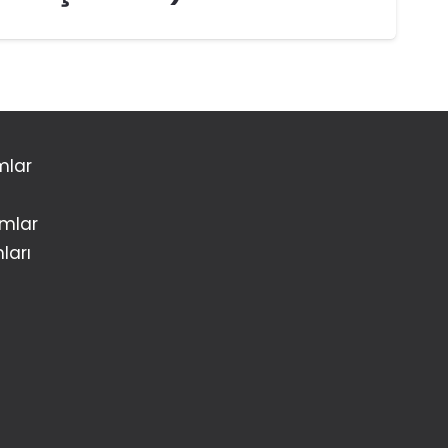
mlar
amlar
ları