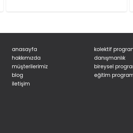
anasayfa
kolektif progra
hakkımızda
danışmanlık
müşterilerimiz
bireysel progr
blog
eğitim program
i̇letişim