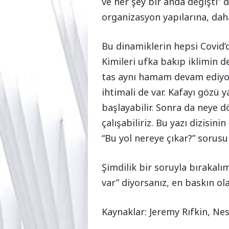
ve her şey bir anda değişti” 
organizasyon yapılarına, da
Bu dinamiklerin hepsi Covid’d
Kimileri ufka bakıp iklimin 
tas aynı hamam devam ediyor
ihtimali de var. Kafayı gözü
başlayabilir. Sonra da neye dö
çalışabiliriz. Bu yazı dizisin
“Bu yol nereye çıkar?” sorusu
Şimdilik bir soruyla bırakal
var” diyorsanız, en baskın ol
Kaynaklar: Jeremy Rıfkin, Nes