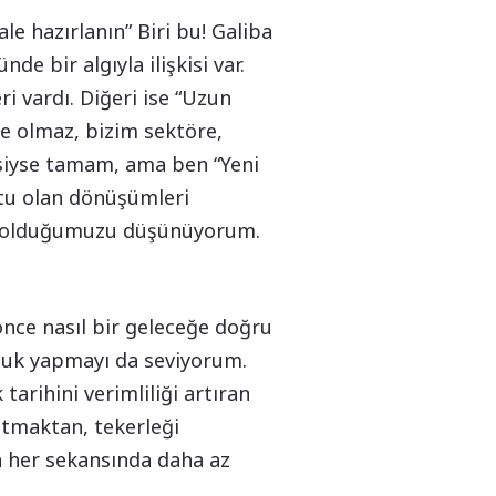
le hazırlanın” Biri bu! Galiba
 bir algıyla ilişkisi var.
i vardı. Diğeri ise “Uzun
de olmaz, bizim sektöre,
siyse tamam, ama ben “Yeni
utu olan dönüşümleri
da olduğumuzu düşünüyorum.
nce nasıl bir geleceğe doğru
uluk yapmayı da seviyorum.
tarihini verimliliği artıran
ontmaktan, tekerleği
n her sekansında daha az