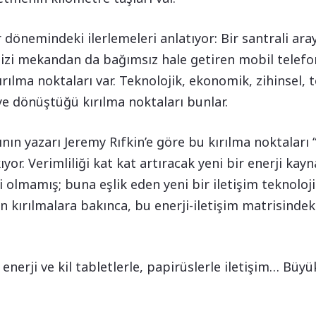
ir dönemindeki ilerlemeleri anlatıyor: Bir santrali a
bizi mekandan da bağımsız hale getiren mobil telefon
rılma noktaları var. Teknolojik, ekonomik, zihinsel,
ye dönüştüğü kırılma noktaları bunlar.
ın yazarı Jeremy Rıfkin’e göre bu kırılma noktaları “
yor. Verimliliği kat kat artıracak yeni bir enerji kay
 olmamış; buna eşlik eden yeni bir iletişim teknoloji
rgin kırılmalara bakınca, bu enerji-iletişim matrisind
nerji ve kil tabletlerle, papirüslerle iletişim… Büyü