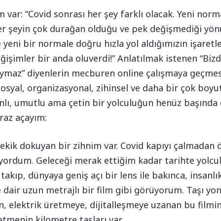
m var: “Covid sonrası her şey farklı olacak. Yeni norma
 şeyin çok durağan olduğu ve pek değişmediği yönünde
eni bir normale doğru hızla yol aldığımızın işaretler
eğişimler bir anda oluverdi!” Anlatılmak istenen “Biz
 uymaz” diyenlerin mecburen online çalışmaya geçme
syal, organizasyonal, zihinsel ve daha bir çok boy
anlı, umutlu ama çetin bir yolculuğun henüz başın
az açayım:
kik dokuyan bir zihnim var. Covid kapıyı çalmadan ö
şıyordum. Geleceği merak ettiğim kadar tarihte yolc
kıp, dünyaya geniş açı bir lens ile bakınca, insanlık 
e dair uzun metrajlı bir film gibi görüyorum. Taşı y
, elektrik üretmeye, dijitalleşmeye uzanan bu filmi
 etmenin kilometre taşları var.