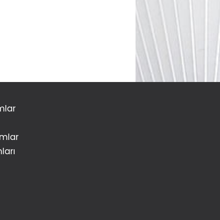
mlar
amlar
ları