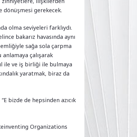
zihniyetlere, ilişkilerden
re dönüşmesi gerekecek.
da olma seviyeleri farklıydı.
elince bakarız havasında aynı
semliğiyle sağa sola çarpma
u anlamaya çalışarak
ile ve iş birliği ile bulmaya
rkındalık yaratmak, biraz da
 “E bizde de hepsinden azıcık
, Reinventing Organizations