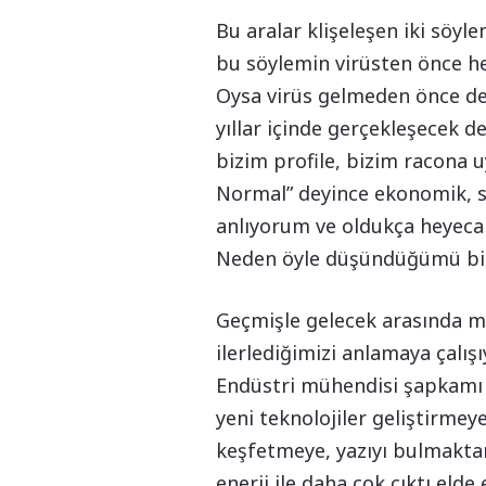
Bu aralar klişeleşen iki söyle
bu söylemin virüsten önce her
Oysa virüs gelmeden önce de y
yıllar içinde gerçekleşecek d
bizim profile, bizim racona
Normal” deyince ekonomik, so
anlıyorum ve oldukça heyec
Neden öyle düşündüğümü bir
Geçmişle gelecek arasında me
ilerlediğimizi anlamaya çalı
Endüstri mühendisi şapkamı ta
yeni teknolojiler geliştirmey
keşfetmeye, yazıyı bulmaktan
enerji ile daha çok çıktı elde