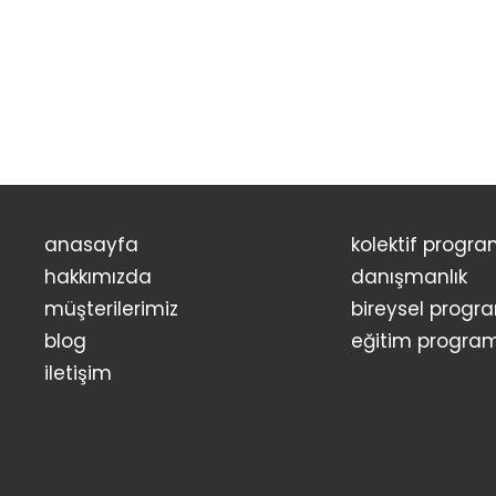
anasayfa
kolektif progra
hakkımızda
danışmanlık
müşterilerimiz
bireysel progr
blog
eğitim program
i̇letişim