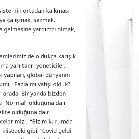
 sistemin ortadan kalkması
ya çalışmak, sezmek,
ya gelmesine yardımcı olmak,
emlerimiz de oldukça karışık.
a yarı tanrı yöneticiler,
bi yapıları, global dünyanın
mı, “Fazla mı vahşi olduk?
ir arada! Bir yanda bizden
e “Normal” olduğuna dair
mekte olduğuna dair
üncelerimiz… “Bizim kurumda
 klişedeki gibi, “Covid geldi