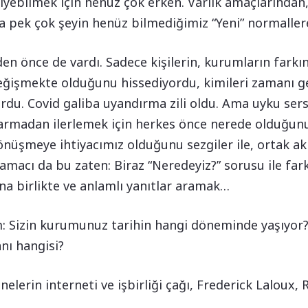
diyebilmek için henüz çok erken. Varlık amaçlarından, 
ha pek çok şeyin henüz bilmediğimiz “Yeni” normalle
en önce de vardı. Sadece kişilerin, kurumların farkın
değişmekte olduğunu hissediyordu, kimileri zamanı g
du. Covid galiba uyandırma zili oldu. Ama uyku ser
 yarmadan ilerlemek için herkes önce nerede olduğun
nüşmeye ihtiyacımız olduğunu sezgiler ile, ortak akıl 
in amacı da bu zaten: Biraz “Neredeyiz?” sorusu ile fa
na birlikte ve anlamlı yanıtlar aramak…
ım: Sizin kurumunuz tarihin hangi döneminde yaşıyor?
anı hangisi?
nelerin interneti ve işbirliği çağı, Frederick Laloux