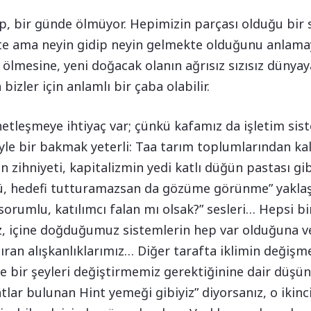
p, bir günde ölmüyor. Hepimizin parçası olduğu bir
te ama neyin gidip neyin gelmekte olduğunu anlama
 ölmesine, yeni doğacak olanın ağrısız sızısız dünya
bizler için anlamlı bir çaba olabilir.
tleşmeye ihtiyaç var; çünkü kafamız da işletim sist
le bir bakmak yeterli: Taa tarım toplumlarından kalm
en zihniyeti, kapitalizmin yedi katlı düğün pastası gi
ü, hedefi tutturamazsan da gözüme görünme” yaklaşı
 sorumlu, katılımcı falan mı olsak?” sesleri… Hepsi b
z, içine doğduğumuz sistemlerin hep var olduğuna v
tıran alışkanlıklarımız… Diğer tarafta iklimin değiş
ve bir şeyleri değiştirmemiz gerektiğinine dair düş
tlar bulunan Hint yemeği gibiyiz” diyorsanız, o ikinci